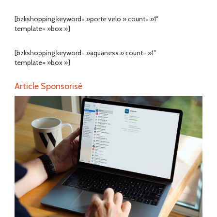
[bzkshopping keyword= »porte velo » count= »1″
template= »box »]
[bzkshopping keyword= »aquaness » count= »1″
template= »box »]
Article Sponsorisé