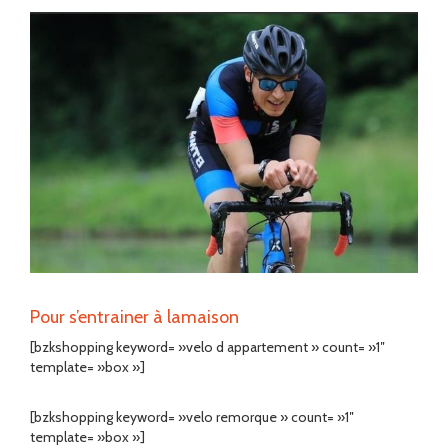
Pour s’entrainer à lamaison
[bzkshopping keyword= »velo d appartement » count= »1″
template= »box »]
[bzkshopping keyword= »velo remorque » count= »1″
template= »box »]