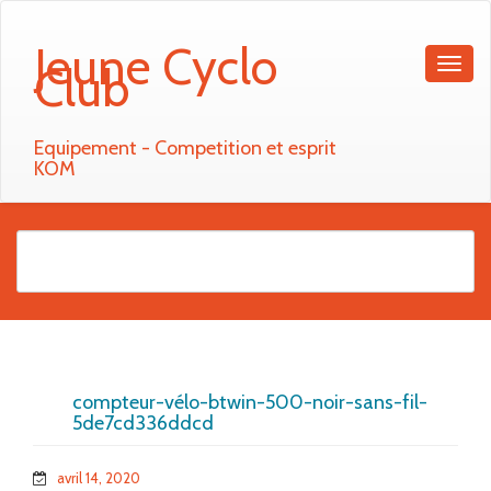
Jeune Cyclo
Club
Equipement - Competition et esprit
KOM
compteur-vélo-btwin-500-noir-sans-fil-
5de7cd336ddcd
avril 14, 2020