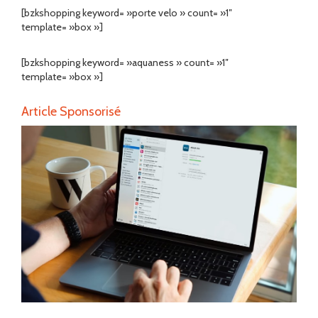
[bzkshopping keyword= »porte velo » count= »1″
template= »box »]
[bzkshopping keyword= »aquaness » count= »1″
template= »box »]
Article Sponsorisé