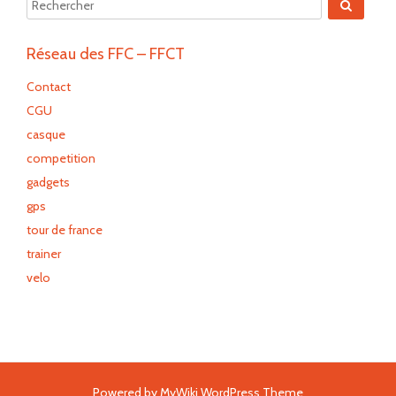
Réseau des FFC – FFCT
Contact
CGU
casque
competition
gadgets
gps
tour de france
trainer
velo
Powered by
MyWiki WordPress Theme